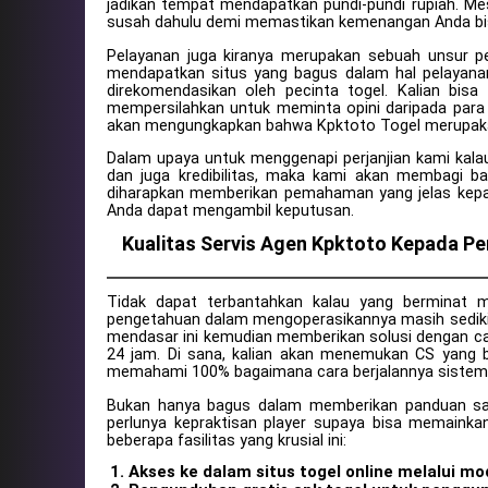
jadikan tempat mendapatkan pundi-pundi rupiah. Mes
susah dahulu demi memastikan kemenangan Anda bisa
Pelayanan juga kiranya merupakan sebuah unsur p
mendapatkan situs yang bagus dalam hal pelayan
direkomendasikan oleh pecinta togel. Kalian bis
mempersilahkan untuk meminta opini daripada para 
akan mengungkapkan bahwa Kpktoto Togel merupakan
Dalam upaya untuk menggenapi perjanjian kami kalau
dan juga kredibilitas, maka kami akan membagi b
diharapkan memberikan pemahaman yang jelas kepada
Anda dapat mengambil keputusan.
Kualitas Servis Agen Kpktoto Kepada Pe
Tidak dapat terbantahkan kalau yang berminat 
pengetahuan dalam mengoperasikannya masih sediki
mendasar ini kemudian memberikan solusi dengan c
24 jam. Di sana, kalian akan menemukan CS yang
memahami 100% bagaimana cara berjalannya sistem 
Bukan hanya bagus dalam memberikan panduan saja
perlunya kepraktisan player supaya bisa memainkan 
beberapa fasilitas yang krusial ini:
Akses ke dalam situs togel online melalui m