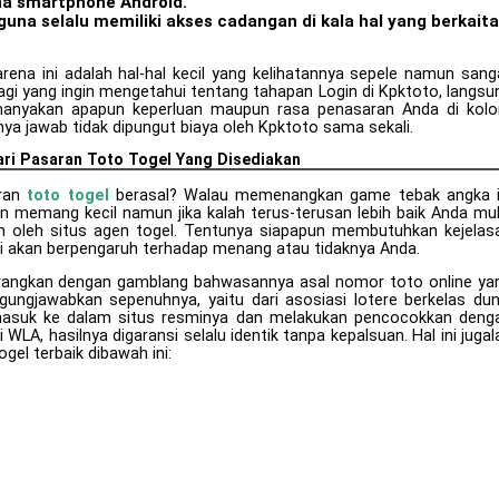
na smartphone Android.
guna selalu memiliki akses cadangan di kala hal yang berkait
arena ini adalah hal-hal kecil yang kelihatannya sepele namun sang
i yang ingin mengetahui tentang tahapan Login di Kpktoto, langsu
anyakan apapun keperluan maupun rasa penasaran Anda di kol
anya jawab tidak dipungut biaya oleh Kpktoto sama sekali.
ari Pasaran Toto Togel Yang Disediakan
aran
toto togel
berasal? Walau memenangkan game tebak angka i
 memang kecil namun jika kalah terus-terusan lebih baik Anda mul
kan oleh situs agen togel. Tentunya siapapun membutuhkan kejelas
ni akan berpengaruh terhadap menang atau tidaknya Anda.
erangkan dengan gamblang bahwasannya asal nomor toto online ya
gungjawabkan sepenuhnya, yaitu dari asosiasi lotere berkelas dun
masuk ke dalam situs resminya dan melakukan pencocokkan deng
LA, hasilnya digaransi selalu identik tanpa kepalsuan. Hal ini jugal
l terbaik dibawah ini: