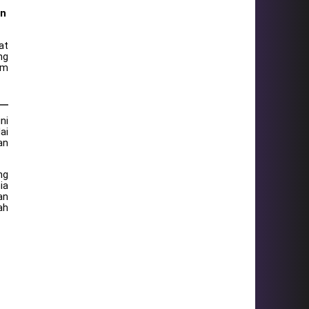
an
at
ng
om
ni
ai
an
ng
ia
an
ah